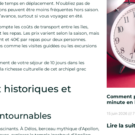
de temps en déplacement. N’oubliez pas de
iaisons peuvent être moins fréquentes hors saison.
l’avance, surtout si vous voyagez en été.
ompte les coûts de transport entre les îles,
 les repas. Les prix varient selon la saison, mais
nt et 40€ par repas pour deux personnes.
tés comme les visites guidées ou les excursions
ment de votre séjour de 10 jours dans les
a richesse culturelle de cet archipel grec
 historiques et
Comment pr
minute en 
ontournables
15 juin 2026
7
Lire la sui
scinants. À Délos, berceau mythique d’Apollon,
Naxos, explorez le temple inachevé d’Apollon,