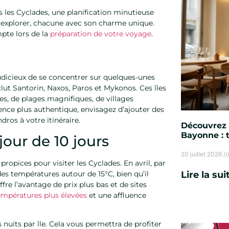
s les Cyclades, une planification minutieuse
 à explorer, chacune avec son charme unique.
pte lors de la
préparation de votre voyage
.
judicieux de se concentrer sur quelques-unes
clut Santorin, Naxos, Paros et Mykonos. Ces îles
es, de plages magnifiques, de villages
ience plus authentique, envisagez d’ajouter des
os à votre itinéraire.
Découvrez 
Bayonne : 
jour de 10 jours
20 juillet 2026
ropices pour visiter les Cyclades. En avril, par
Lire la sui
s températures autour de 15°C, bien qu’il
ffre l’avantage de prix plus bas et de sites
empératures plus élevées
et une affluence
nuits par île. Cela vous permettra de profiter