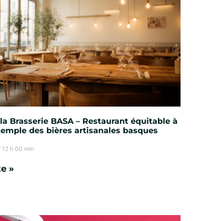
la Brasserie BASA – Restaurant équitable à
temple des bières artisanales basques
12 h 00 min
te »